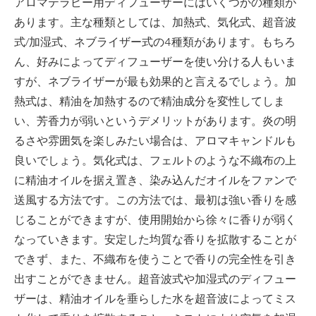
アロマテラピー用ディフューザーにはいくつかの種類が
あります。主な種類としては、加熱式、気化式、超音波
式/加湿式、ネブライザー式の4種類があります。もちろ
ん、好みによってディフューザーを使い分ける人もいま
すが、ネブライザーが最も効果的と言えるでしょう。加
熱式は、精油を加熱するので精油成分を変性してしま
い、芳香力が弱いというデメリットがあります。炎の明
るさや雰囲気を楽しみたい場合は、アロマキャンドルも
良いでしょう。気化式は、フェルトのような不織布の上
に精油オイルを据え置き、染み込んだオイルをファンで
送風する方法です。この方法では、最初は強い香りを感
じることができますが、使用開始から徐々に香りが弱く
なっていきます。安定した均質な香りを拡散することが
できず、また、不織布を使うことで香りの完全性を引き
出すことができません。超音波式や加湿式のディフュー
ザーは、精油オイルを垂らした水を超音波によってミス